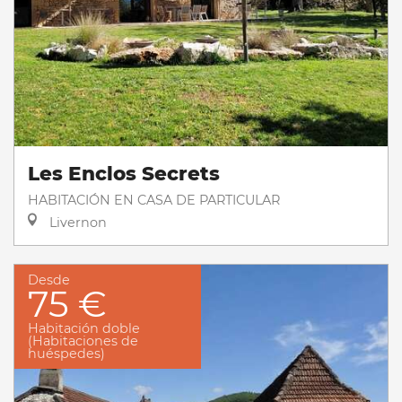
Les Enclos Secrets
HABITACIÓN EN CASA DE PARTICULAR
Livernon
Desde
75 €
Habitación doble
(Habitaciones de
huéspedes)