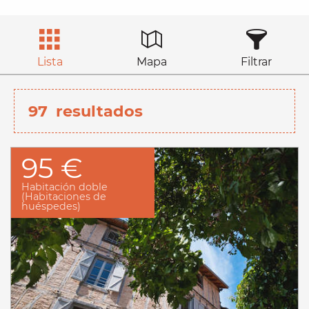
Lista
Mapa
Filtrar
97
resultados
95 €
Habitación doble
(Habitaciones de
huéspedes)