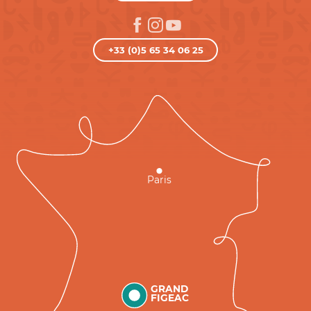
+33 (0)5 65 34 06 25
Paris
GRAND
FIGEAC