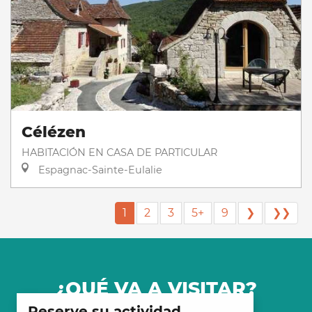
Célézen
HABITACIÓN EN CASA DE PARTICULAR
Espagnac-Sainte-Eulalie
1
2
3
5+
9
❯
❯❯
¿QUÉ VA A VISITAR?
Reserve su actividad