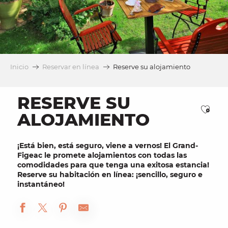
Inicio
Reservar en línea
Reserve su alojamiento
RESERVE SU
Ajou
ALOJAMIENTO
¡Está bien, está seguro, viene a vernos! El
Grand-
Figeac
le promete
alojamientos
con todas las
comodidades para que tenga una
exitosa estancia
!
Reserve
su
habitación
en línea: ¡sencillo, seguro e
instantáneo!