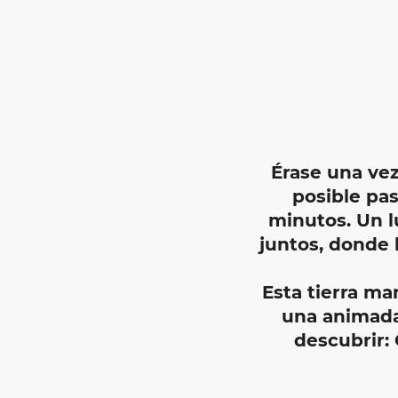
Érase una ve
posible pa
minutos. Un
l
juntos
, donde 
Esta tierra ma
una animad
descubrir: