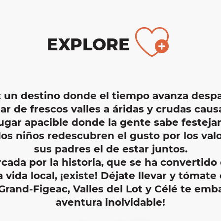
Ajo
EXPLORE
z un
destino
donde el tiempo avanza despa
sar de frescos
valles
a áridas y crudas
caus
ugar apacible
donde la gente sabe
festeja
los
niños
redescubren el gusto por los valor
sus
padres
el de estar juntos.
rcada por la
historia
, que se ha convertido
a
vida local
, ¡existe! Déjate llevar y tómate
Grand-Figeac, Valles del Lot y Célé
te emba
aventura
inolvidable!