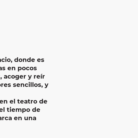
uter aux f
cio, donde es
as
en pocos
r
, acoger y reír
es sencillos, y
 en el
teatro
de
 el tiempo de
rca en una