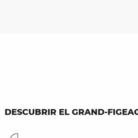
Productos agrícolas en todas
las regiones
Ciudades y pueblos de aspecto
medieval
DESCUBRIR EL GRAND-FIGEA