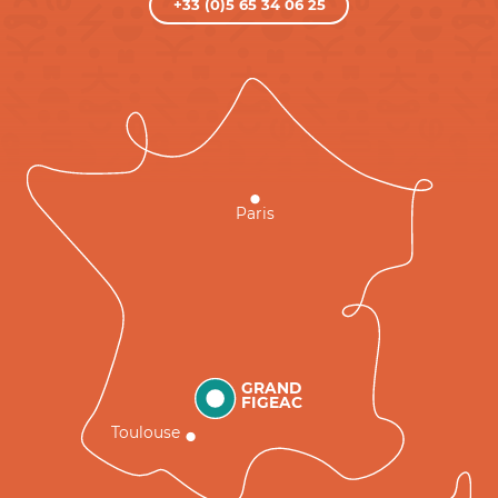
+33 (0)5 65 34 06 25
Paris
GRAND
FIGEAC
Toulouse