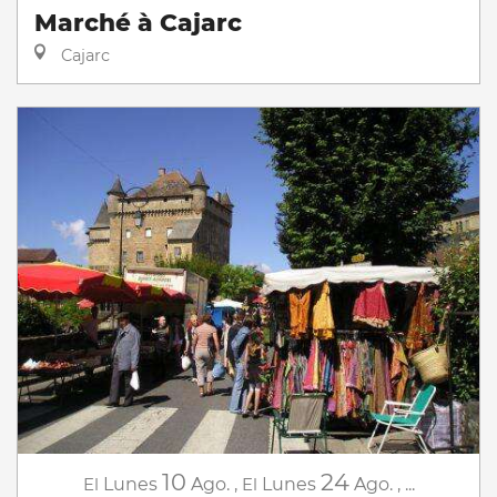
Marché à Cajarc
Cajarc
10
24
El
Lunes
Ago.
,
El
Lunes
Ago.
,
...