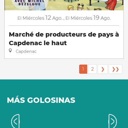
12
19
El
Miércoles
Ago.
,
El
Miércoles
Ago.
Marché de producteurs de pays à
Capdenac le haut
Capdenac
1
2
❯
❯❯
MÁS GOLOSINAS
Ver los colores del mercado