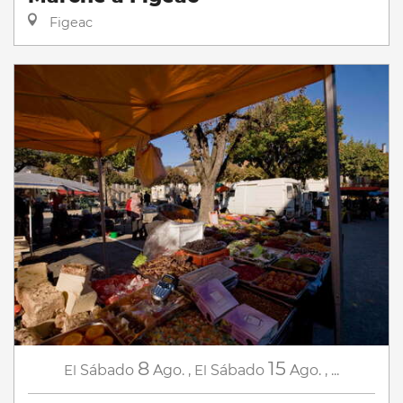
Figeac
8
15
El
Sábado
Ago.
,
El
Sábado
Ago.
,
...