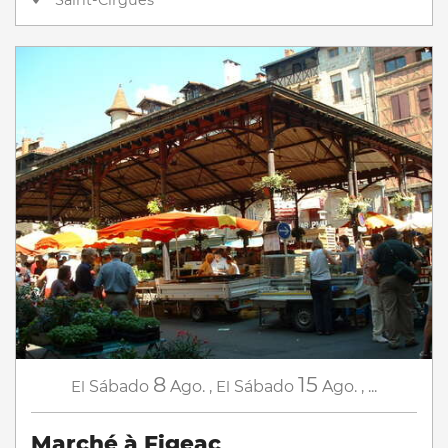
Saint-Cirgues
8
15
El
Sábado
Ago.
,
El
Sábado
Ago.
,
...
Marché à Figeac