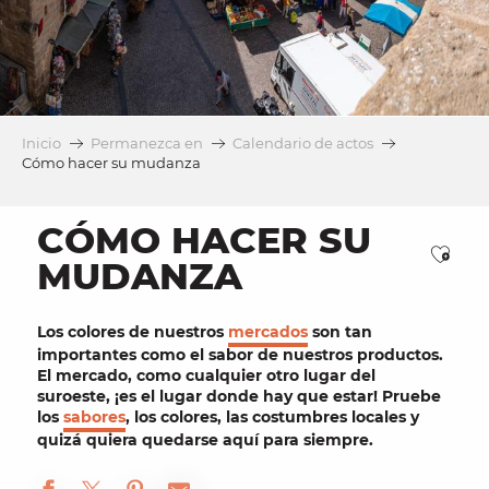
Inicio
Permanezca en
Calendario de actos
Cómo hacer su mudanza
CÓMO HACER SU
Ajou
MUDANZA
Los colores de nuestros
mercados
son tan
importantes como el sabor de nuestros productos.
El mercado, como cualquier otro lugar del
suroeste, ¡es el lugar donde hay que estar!
Pruebe
los
sabores
, los colores, las
costumbres locales
y
quizá quiera quedarse aquí para siempre.