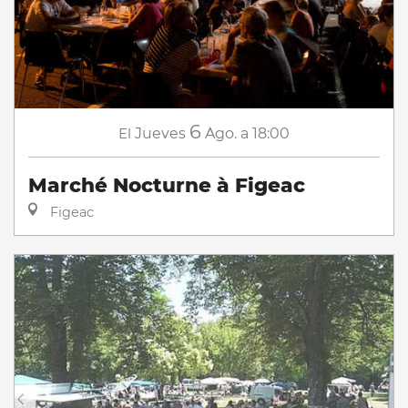
6
El
Jueves
Ago.
a 18:00
Marché Nocturne à Figeac
Figeac