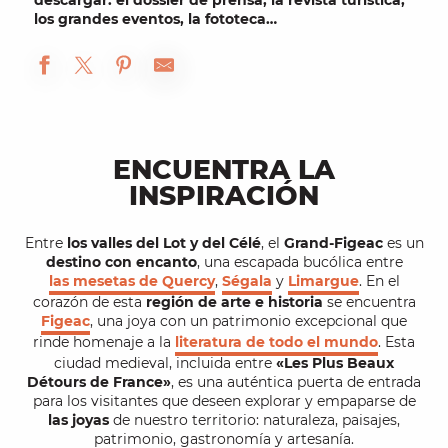
descargar: el
dossier de prensa
, la revista turística,
los grandes eventos, la
fototeca
…
ENCUENTRA LA
INSPIRACIÓN
Entre
los valles del Lot y del Célé
, el
Grand-Figeac
es un
destino con encanto
, una escapada bucólica entre
las mesetas de Quercy
,
Ségala
y
Limargue
. En el
corazón de esta
región de arte e historia
se encuentra
Figeac
, una joya con un patrimonio excepcional que
rinde homenaje a la
literatura de todo el mundo
. Esta
ciudad medieval, incluida entre
«Les Plus Beaux
Détours de France»
, es una auténtica puerta de entrada
para los visitantes que deseen explorar y empaparse de
las joyas
de nuestro territorio: naturaleza, paisajes,
patrimonio, gastronomía y artesanía.