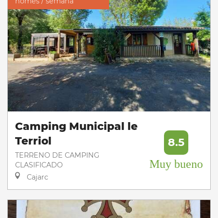
homes / semana
Camping Municipal le
Terriol
8.5
TERRENO DE CAMPING
Muy bueno
CLASIFICADO
Cajarc