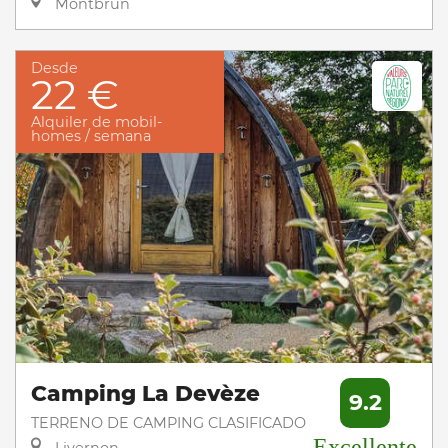
Montbrun
Desde
22 €
Alquiler de mobil-
homes / semana
Camping La Devèze
9.2
TERRENO DE CAMPING CLASIFICADO
Excellente