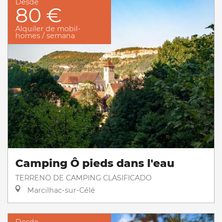
Desde
80 €
Alquiler de mobil-
homes / semana
Camping Ô pieds dans l'eau
TERRENO DE CAMPING CLASIFICADO
Marcilhac-sur-Célé