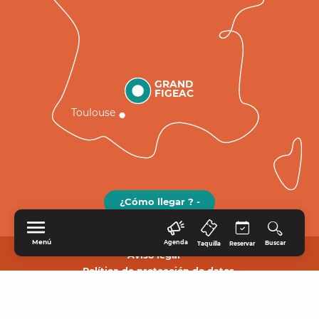
GRAND
FIGEAC
Toulouse
¿Cómo llegar ? -
Menú
Agenda
Buscar
Taquilla
Reservar
Aviso legal
Política de protección de datos.
INICIO