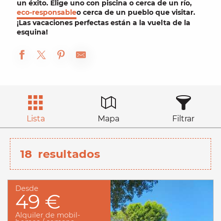
un éxito. Elige uno con
piscina
o cerca de un
río
,
eco-responsable
o cerca de un
pueblo
que visitar.
¡Las vacaciones perfectas están a la vuelta de la
esquina!
Lista
Mapa
Filtrar
18
resultados
Desde
49 €
Alquiler de mobil-