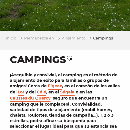
Inicio
Permanezca en
Alojamiento
Campings
CAMPINGS
Ajouter aux favori
¡
Asequible
y
convivial
, el
camping
es el método de
alojamiento de éxito para
familias
o grupos de
amigos
! Cerca de
Figeac
, en el corazón de los valles
del
Lot
y del
Célé
, en el
Ségala
o en las
Causses du Quercy
, seguro que encuentra un
camping que le complacerá. Convivialidad,
variedad de tipos de alojamiento (
mobil-homes
,
chalets
,
roulottes
,
tiendas de campaña
…), 1, 2 o 3
estrellas, podrá afinar su búsqueda para
seleccionar el lugar ideal para que su estancia sea