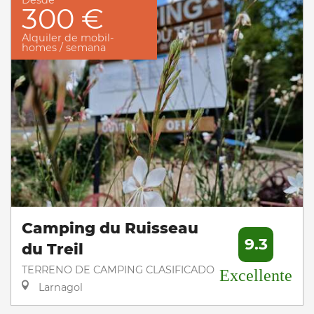
Desde
300 €
Alquiler de mobil-
homes / semana
Camping du Ruisseau
9.3
du Treil
TERRENO DE CAMPING CLASIFICADO
Excellente
Larnagol