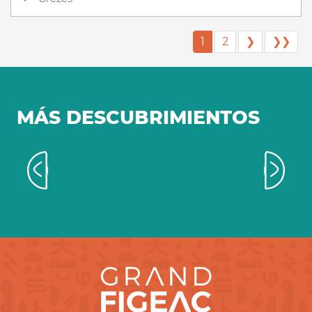
1
2
❯
❯❯
MÁS DESCUBRIMIENTOS
Camping Le Célé en Saint Sulpice