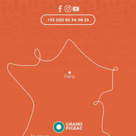
+33 (0)5 65 34 06 25
Paris
GRAND
FIGEAC