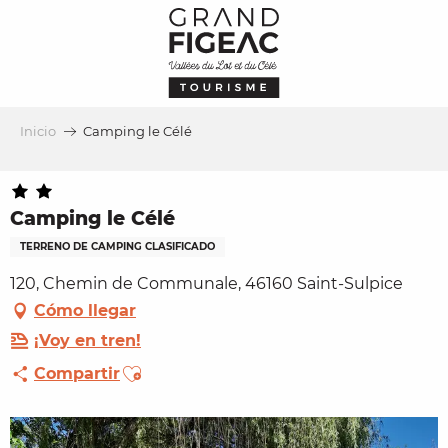
Aller
au
contenu
principal
Inicio
Camping le Célé
Camping le Célé
TERRENO DE CAMPING CLASIFICADO
120, Chemin de Communale, 46160 Saint-Sulpice
Cómo llegar
¡Voy en tren!
Ajouter aux favoris
Compartir