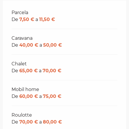
Tarifas 2026
Parcela
De
7,50 €
a
11,50 €
Caravana
De
40,00 €
a
50,00 €
Chalet
De
65,00 €
a
70,00 €
Mobil home
De
60,00 €
a
75,00 €
Roulotte
De
70,00 €
a
80,00 €