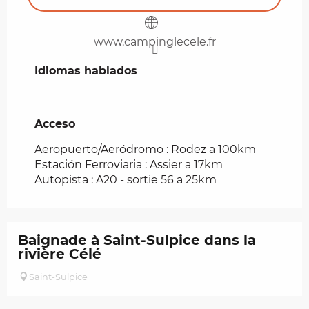
www.campinglecele.fr
Idiomas hablados
Idiomas hablados
Acceso
Acceso
Aeropuerto/Aeródromo : Rodez a 100km
Estación Ferroviaria : Assier a 17km
Autopista : A20 - sortie 56 a 25km
Baignade à Saint-Sulpice dans la
rivière Célé
Saint-Sulpice