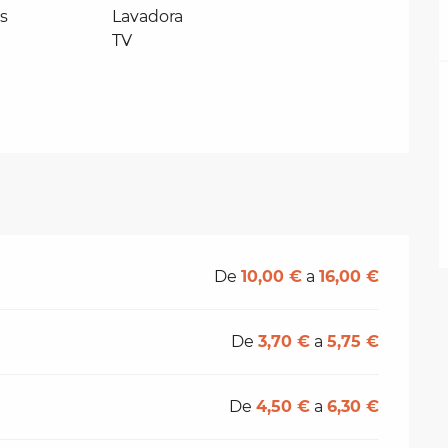
os
Lavadora
TV
De
10,00 €
a
16,00 €
De
3,70 €
a
5,75 €
De
4,50 €
a
6,30 €