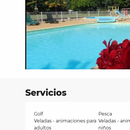
les
ra
 y
Servicios
Golf
Pesca
Veladas - animaciones para
Veladas - ani
adultos
niños