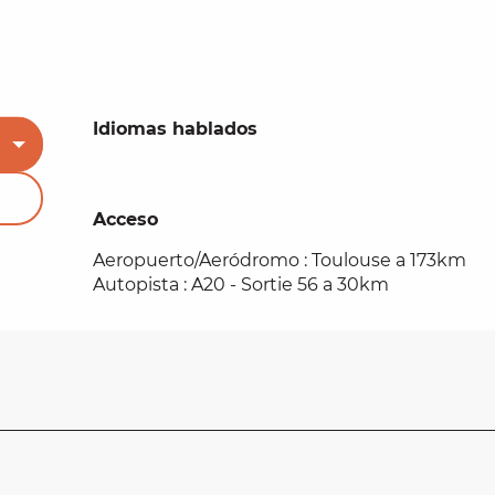
Idiomas hablados
Idiomas hablados
Acceso
Acceso
Aeropuerto/Aeródromo : Toulouse a 173km
Autopista : A20 - Sortie 56 a 30km