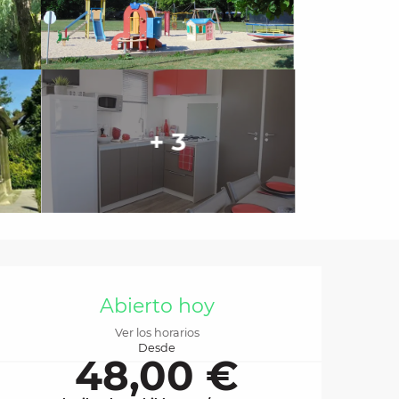
+ 3
Horarios y datos de 
Abierto hoy
Ver los horarios
Desde
48,00 €