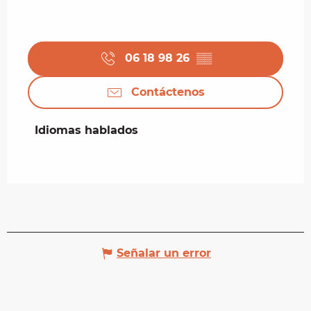
06 18 98 26
▒▒
Contáctenos
Idiomas hablados
Idiomas hablados
Señalar un error