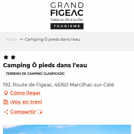
Aller
au
contenu
principal
Inicio
Camping Ô pieds dans l'eau
Camping Ô pieds dans l'eau
TERRENO DE CAMPING CLASIFICADO
192, Route de Figeac, 46160 Marcilhac-sur-Célé
Cómo llegar
¡Voy en tren!
Ajouter aux favoris
Compartir