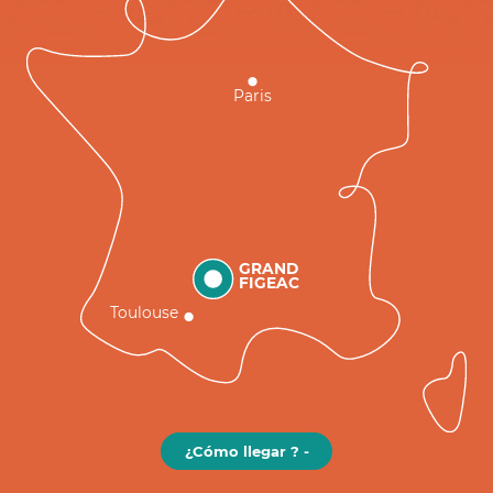
Paris
GRAND
FIGEAC
Toulouse
¿Cómo llegar ? -