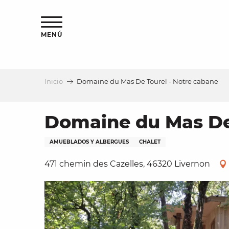
Aller
au
contenu
MENÚ
principal
Inicio
Domaine du Mas De Tourel - Notre cabane
a
Domaine du Mas De 
AMUEBLADOS Y ALBERGUES
CHALET
471 chemin des Cazelles, 46320 Livernon