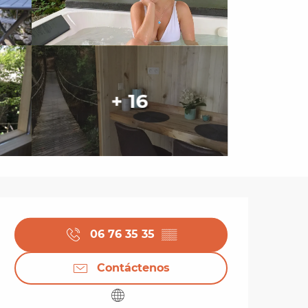
+ 16
Horarios y datos de 
06 76 35 35
▒▒
Contáctenos