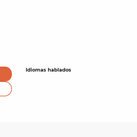
Idiomas hablados
Idiomas hablados