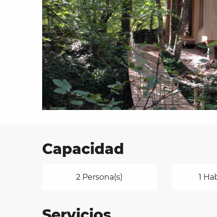
les
ra
 y
Capacidad
2 Persona(s)
1 Ha
Servicios