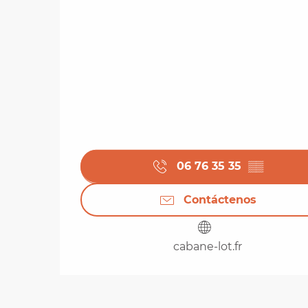
06 76 35 35
▒▒
Contáctenos
cabane-lot.fr