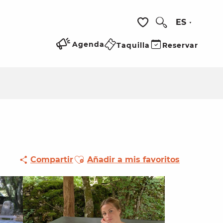
ES
Buscar
Voir les favoris
Agenda
Taquilla
Reservar
Ajouter aux favoris
Compartir
Añadir a mis favoritos