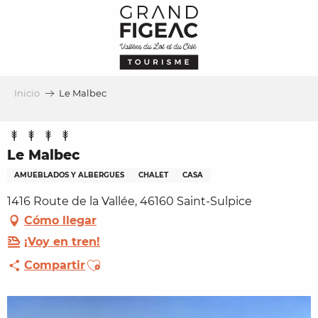
Aller
au
contenu
principal
Inicio
Le Malbec
Le Malbec
AMUEBLADOS Y ALBERGUES
CHALET
CASA
1416 Route de la Vallée, 46160 Saint-Sulpice
Cómo llegar
¡Voy en tren!
Ajouter aux favoris
Compartir