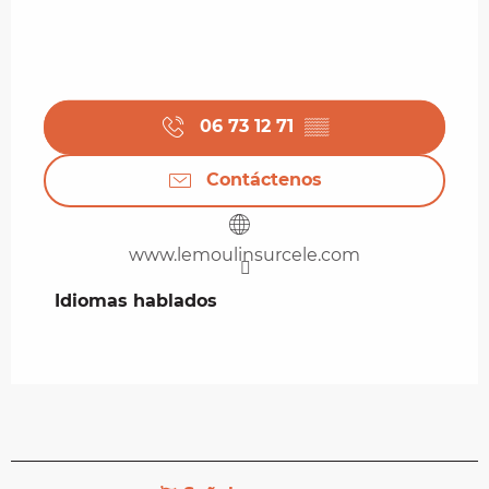
06 73 12 71
▒▒
Contáctenos
www.lemoulinsurcele.com
Idiomas hablados
Idiomas hablados