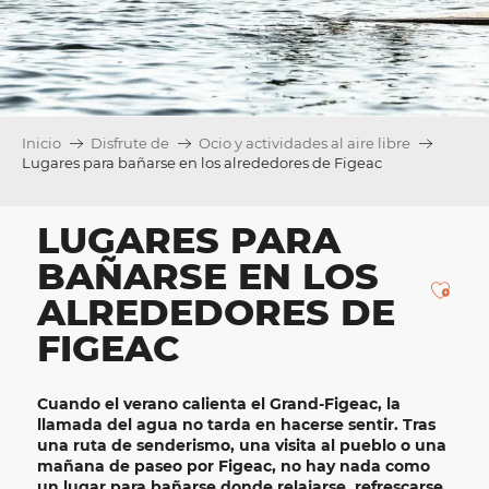
Inicio
Disfrute de
Ocio y actividades al aire libre
Lugares para bañarse en los alrededores de Figeac
LUGARES PARA
BAÑARSE EN LOS
Ajou
ALREDEDORES DE
FIGEAC
Cuando el verano calienta el Grand-Figeac, la
llamada del agua no tarda en hacerse sentir. Tras
una ruta de senderismo, una visita al pueblo o una
mañana de paseo por
Figeac
, no hay nada como
un
lugar para bañarse donde
relajarse, refrescarse