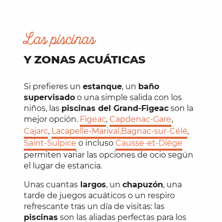
Las piscinas
Y ZONAS ACUÁTICAS
Si prefieres un
estanque
, un
baño
supervisado
o una simple salida con los
niños, las
piscinas del Grand-Figeac
son la
mejor opción.
Figeac
,
Capdenac-Gare
,
Cajarc
,
Lacapelle-Marival,
Bagnac-sur-Célé
,
Saint-Sulpice
o incluso
Causse-et-Diège
permiten variar las opciones de ocio según
el lugar de estancia.
Unas cuantas
largos
, un
chapuzón
, una
tarde de juegos acuáticos o un respiro
refrescante tras un día de visitas: las
piscinas
son las aliadas perfectas para los