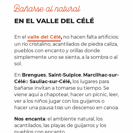
Bañarse al natural
EN EL VALLE DEL CÉLÉ
En el
valle del Célé
,
no hacen falta artificios:
un río cristalino, acantilados de piedra caliza,
pueblos con encanto y orillas donde
simplemente uno se sienta, a la sombra o al
sol.
En
Brengues
,
Saint-Sulpice
,
Marcilhac-sur-
Célé
o
Sauliac-sur-Célé,
los lugares para
bañarse invitan a tomarse su tiempo. Se
viene aquí a chapotear, hacer un pícnic, leer,
ver a los niños jugar con los guijarros o
hacer una pausa tras un descenso en canoa.
Nos encanta
: el ambiente natural, los
acantilados, las playas de guijarros y los
pueblos con encanto.