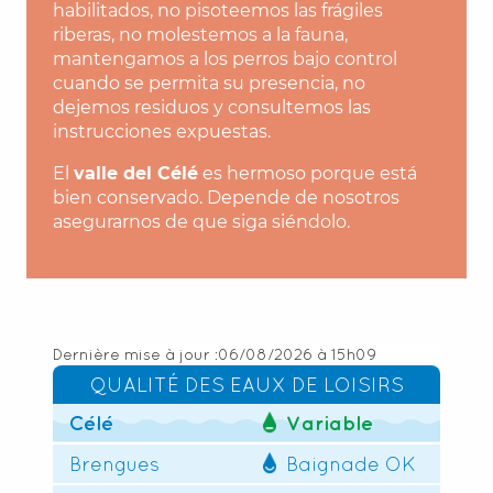
habilitados, no pisoteemos las frágiles
riberas, no molestemos a la fauna,
mantengamos a los perros bajo control
cuando se permita su presencia, no
dejemos residuos y consultemos las
instrucciones expuestas.
El
valle del Célé
es hermoso porque está
bien conservado. Depende de nosotros
asegurarnos de que siga siéndolo.