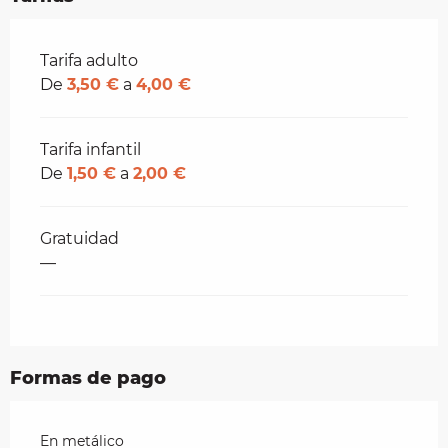
Tarifas 2026
Tarifa adulto
De
3,50 €
a
4,00 €
Tarifa infantil
De
1,50 €
a
2,00 €
Gratuidad
—
Formas de pago
En metálico