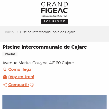
Aller
au
contenu
principal
Inicio
Piscine Intercommunale de Cajarc
Piscine Intercommunale de Cajarc
PISCINA
Avenue Marius Couyba, 46160 Cajarc
Cómo llegar
¡Voy en tren!
Ajouter aux favoris
Compartir