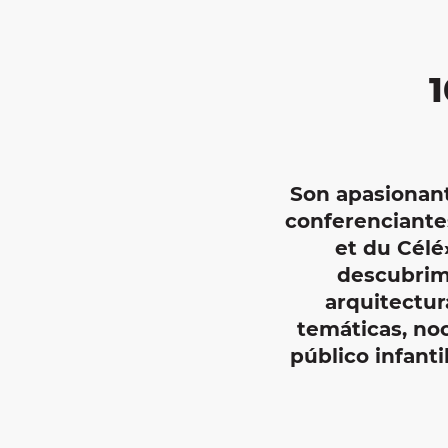
Son apasionant
conferenciantes
et du Célé»
descubrimi
arquitectur
temáticas, noc
público infant