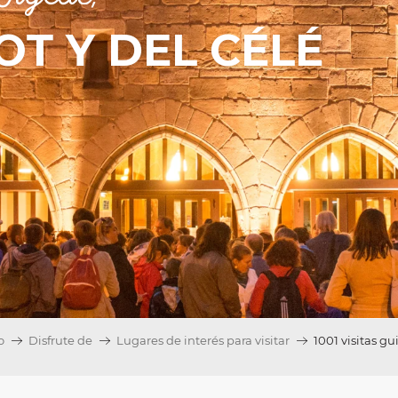
OT Y DEL CÉLÉ
o
Disfrute de
Lugares de interés para visitar
1001 visitas gu