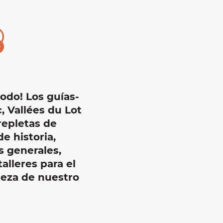
jouter au
odo! Los guías-
, Vallées du Lot
 repletas de
e historia,
s generales,
alleres para el
ueza de nuestro