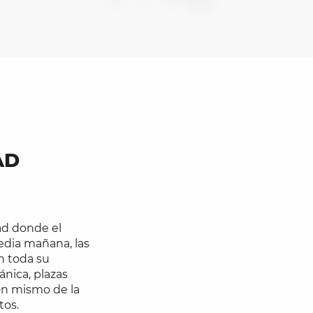
AD
ad donde el
edia mañana, las
n toda su
ánica, plazas
ón mismo de la
tos.