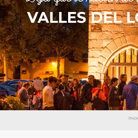
VALLES DEL L
les
ra
 y
Inici