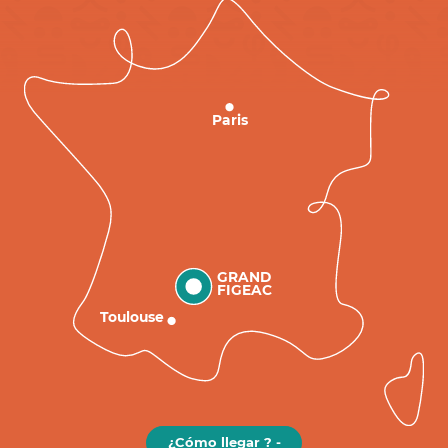
Paris
GRAND
FIGEAC
Toulouse
¿Cómo llegar ? -