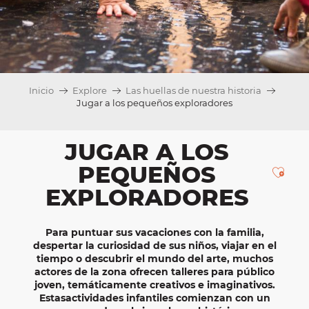
Inicio
Explore
Las huellas de nuestra historia
Jugar a los pequeños exploradores
JUGAR A LOS
PEQUEÑOS
Ajou
EXPLORADORES
Para puntuar sus
vacaciones
con la
familia
,
despertar la curiosidad de sus
niños
, viajar en el
tiempo o descubrir el mundo del arte, muchos
actores de la zona ofrecen talleres
para
público
joven
, temáticamente
creativos
e
imaginativos
.
Estas
actividades
infantiles
comienzan con un