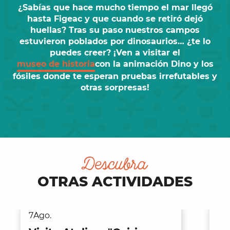
¿Sabías que hace mucho tiempo el mar llegó
hasta Figeac y que cuando se retiró dejó
huellas? Tras su paso nuestros campos
estuvieron poblados por dinosaurios… ¿te lo
puedes creer? ¡Ven a visitar el
museo de historia
con la animación
Dino y los
fósiles
donde te esperan pruebas irrefutables y
otras sorpresas!
Descubra
OTRAS ACTIVIDADES
7
Ago.
7
A