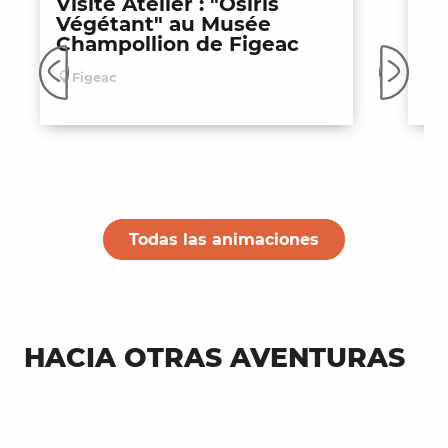
Visite Atelier : "Osiris
Le
Végétant" au Musée
an
Champollion de Figeac
et
Figeac
F
Todas las animaciones
HACIA OTRAS AVENTURAS
Los 4 mejores castillos para visitar