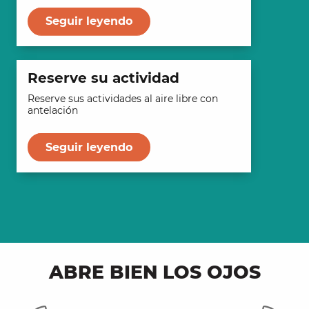
Seguir leyendo
Reserve su actividad
Reserve sus actividades al aire libre con
antelación
Seguir leyendo
ABRE BIEN LOS OJOS
Lugares para bañarse en los
V