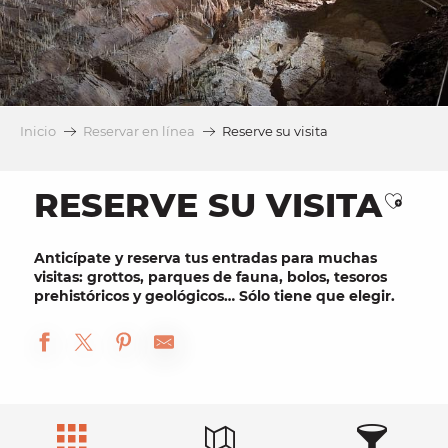
Inicio
Reservar en línea
Reserve su visita
RESERVE SU VISITA
Ajout
Anticípate y
reserva
tus entradas para muchas
visitas
:
grottos
,
parques de fauna
, bolos, tesoros
prehistóricos y geológicos… Sólo tiene que elegir.