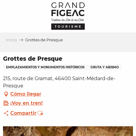
Aller
au
contenu
principal
Inicio
Grottes de Presque
Grottes de Presque
EMPLAZAMIENTOS Y MONUMENTOS HISTÓRICOS
GRUTA Y ABISMO
215, route de Gramat, 46400 Saint-Médard-de-
Presque
Cómo llegar
¡Voy en tren!
Ajouter aux favoris
Compartir