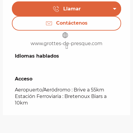
Llamar
Contáctenos
www.grottes-de-presque.com
Idiomas hablados
Idiomas hablados
Acceso
Acceso
Aeropuerto/Aeródromo : Brive a 55km
Estación Ferroviaria : Bretenoux Biars a
10km