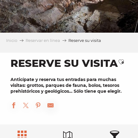
Inicio
Reservar en línea
Reserve su visita
RESERVE SU VISITA
Ajout
Anticípate y
reserva
tus entradas para muchas
visitas
:
grottos
,
parques de fauna
, bolos, tesoros
prehistóricos y geológicos… Sólo tiene que elegir.