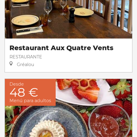
Restaurant Aux Quatre Vents
RESTAURANTE
Gréalou
Desde
48 €
Menú para adultos