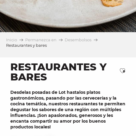
Inicio
Permanezca en
Desembolsos
Restaurantes y bares
RESTAURANTES Y
Ajou
BARES
Desde
las posadas de Lot
hasta
los platos
gastronómicos
, pasando por las
cervecerías
y la
cocina temática
, nuestros
restaurantes
te permiten
degustar los sabores de una región con múltiples
influencias. ¡Son apasionados, generosos y les
encanta compartir su amor por
los
buenos
productos locales
!