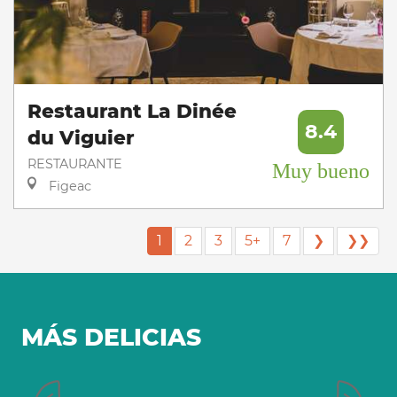
Restaurant La Dinée
8.4
du Viguier
RESTAURANTE
Muy bueno
Figeac
1
2
3
5+
7
❯
❯❯
MÁS DELICIAS
Especialidades gastronómicas
P