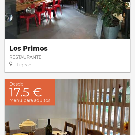
Los Primos
RESTAURANTE
Figeac
Desde
17.5 €
Menú para adultos