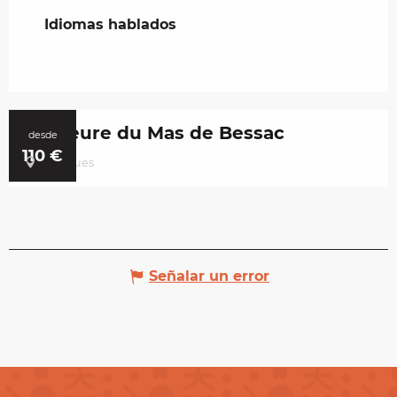
Idiomas hablados
Idiomas hablados
Demeure du Mas de Bessac
desde
110
€
Brengues
Señalar un error