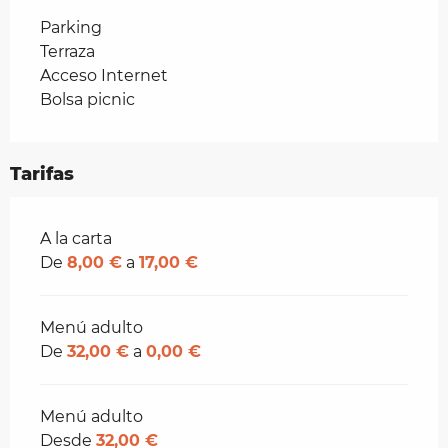
Parking
Terraza
Acceso Internet
Bolsa picnic
Tarifas
Tarifas 2026
A la carta
De
8,00 €
a
17,00 €
Menú adulto
De
32,00 €
a
0,00 €
Menú adulto
Desde
32,00 €