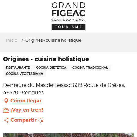
Aller
au
contenu
principal
Inicio
Origines - cuisine holistique
Origines - cuisine holistique
RESTAURANTE
COCINA DIETÉTICA
COCINA TRADICIONAL
COCINA VEGETARIANA
Demeure du Mas de Bessac 609 Route de Grèzes,
46320 Brengues
Cómo llegar
¡Voy en tren!
Ajouter aux favoris
Compartir