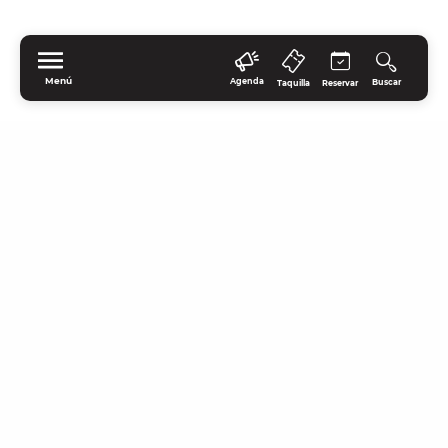
Menú
Agenda
Buscar
Taquilla
Reservar
INICIO
EXPLORE
DISFRUTAR
PERMANEZCA
PRÁCTICA