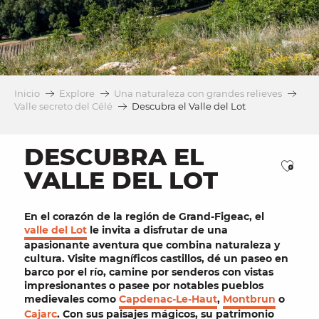
Inicio
Explore
Una naturaleza con grandes relieves
Valle secreto del Célé
Descubra el Valle del Lot
DESCUBRA EL
Ajou
VALLE DEL LOT
En el corazón de la región de Grand-Figeac, el
valle del Lot
le invita a disfrutar de una
apasionante aventura
que combina
naturaleza y
cultura
.
Visite
magníficos castillos
, dé un paseo
en
barco
por el río, camine por
senderos
con
vistas
impresionantes
o pasee por
notables pueblos
medievales
como
Capdenac-Le-Haut
,
Montbrun
o
Cajarc
. Con sus
paisajes mágicos
, su
patrimonio