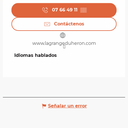
07 66 49 11
▒▒
Contáctenos
www.lagrangeduheron.com
Idiomas hablados
Idiomas hablados
Señalar un error