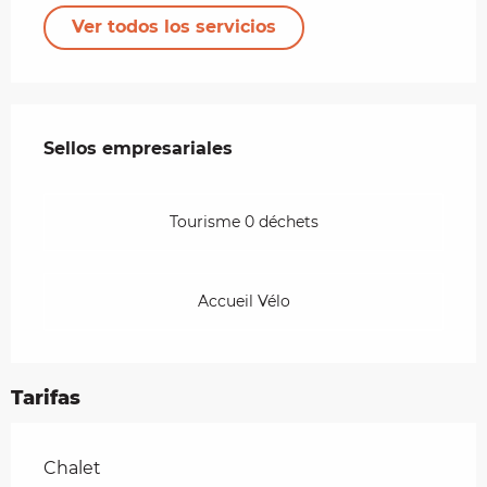
Ver todos los servicios
Oferta de prestaciones
Sellos empresariales
Sellos empresariales
Tourisme 0 déchets
Accueil Vélo
Tarifas
Tarifas 2026
Chalet