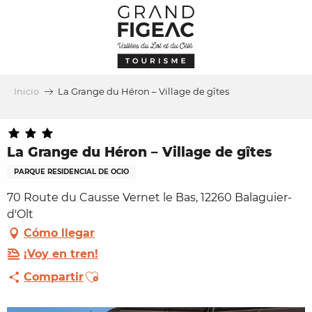
Aller
au
contenu
principal
Inicio
La Grange du Héron – Village de gîtes
La Grange du Héron – Village de gîtes
PARQUE RESIDENCIAL DE OCIO
70 Route du Causse Vernet le Bas, 12260 Balaguier-
d'Olt
Cómo llegar
¡Voy en tren!
Ajouter aux favoris
Compartir