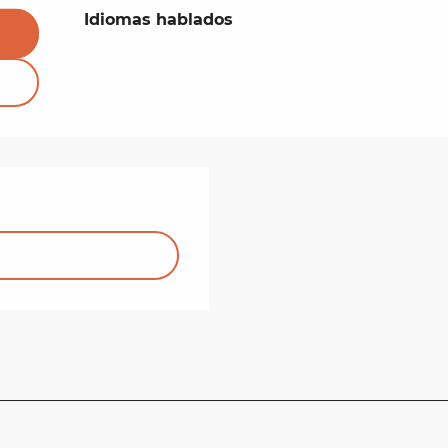
Idiomas hablados
Idiomas hablados