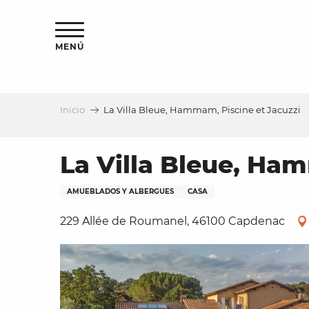
Aller
au
contenu
MENÚ
principal
Inicio
La Villa Bleue, Hammam, Piscine et Jacuzzi
a
La Villa Bleue, Ha
AMUEBLADOS Y ALBERGUES
CASA
229 Allée de Roumanel, 46100 Capdenac