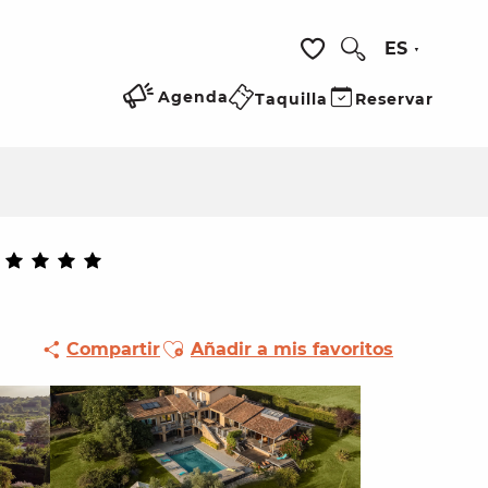
ES
Buscar
Voir les favoris
Agenda
Taquilla
Reservar
Ajouter aux favoris
Compartir
Añadir a mis favoritos