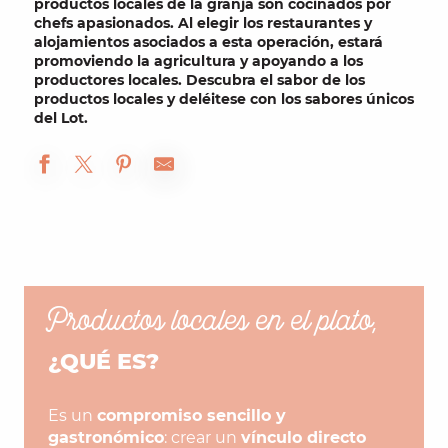
productos locales de la granja
son cocinados por
chefs apasionados
. Al elegir los
restaurantes
y
alojamientos
asociados a esta operación, estará
promoviendo la
agricultura
y apoyando a
los
productores
locales. Descubra el sabor de los
productos locales y
deléitese con
los sabores únicos
del Lot
.
Productos locales en el plato,
¿QUÉ ES?
Es un
compromiso sencillo y
gastronómico
: crear un
vínculo directo