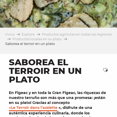
Inicio
Explore
Productos agrícolas en todas las regiones
Productos locales en su plato
Saborea el terroir en un plato
SABOREA EL
TERROIR EN UN
Ajou
PLATO
En
Figeac
y en toda la Gran Figeac, las riquezas de
nuestro
terruño
son más que una promesa: ¡están
en su
plato
! Gracias al concepto
«Le Terroir dans l’assiette
«, disfrute de una
auténtica experiencia culinaria, donde los