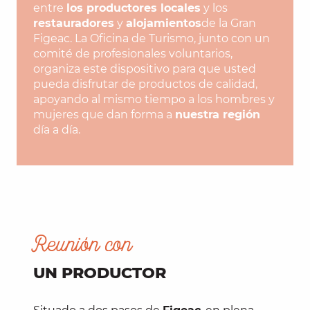
entre
los productores locales
y los
restauradores
y
alojamientos
de la Gran
Figeac. La Oficina de Turismo, junto con un
comité de profesionales voluntarios,
organiza este dispositivo para que usted
pueda disfrutar de productos de calidad,
apoyando al mismo tiempo a los hombres y
mujeres que dan forma a
nuestra región
día a día.
Reunión con
UN PRODUCTOR