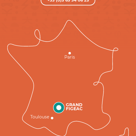
+33 (0)5 65 34 06 25
Paris
GRAND
FIGEAC
Toulouse