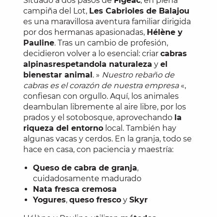
Situado a dos pasos de
Figeac
, en plena
campiña del Lot,
Les Cabrioles de Balajou
es una maravillosa aventura familiar dirigida
por dos hermanas apasionadas,
Hélène y
Pauline
. Tras un cambio de profesión,
decidieron volver a lo esencial: criar
cabras
alpinas
respetando
la naturaleza
y
el
bienestar animal
. »
Nuestro rebaño de
cabras es el corazón de nuestra empresa
«,
confiesan con orgullo. Aquí, los animales
deambulan libremente al aire libre, por los
prados y el sotobosque, aprovechando
la
riqueza del entorno
local. También hay
algunas vacas y cerdos. En la granja, todo se
hace en casa, con paciencia y maestría:
Queso de cabra de granja
,
cuidadosamente madurado
Nata fresca cremosa
Yogures
,
queso fresco
y
Skyr