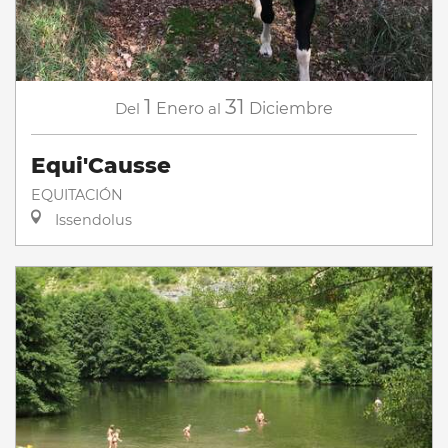
1
31
Del
Enero
al
Diciembre
Equi'Causse
EQUITACIÓN
Issendolus