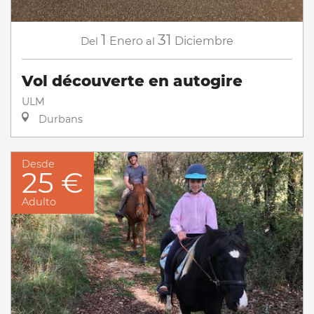
1
31
Del
Enero
al
Diciembre
Vol découverte en autogire
ULM
Durbans
Desde
25 €
Adulto