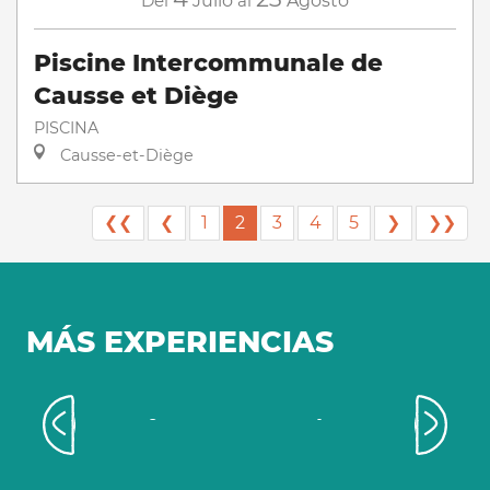
Del
Julio
al
Agosto
Piscine Intercommunale de
Causse et Diège
PISCINA
Causse-et-Diège
❮❮
❮
1
2
3
4
5
❯
❯❯
MÁS EXPERIENCIAS
Los 4 mejores castillos para visitar