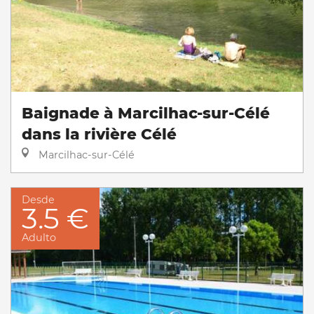
Baignade à Marcilhac-sur-Célé
dans la rivière Célé
Marcilhac-sur-Célé
Desde
3.5 €
Adulto