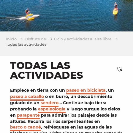
Inicio
Disfrute de
Ocio y actividades al aire libre
Todas las actividades
TODAS LAS
Ajou
ACTIVIDADES
Empiece en tierra con un
paseo en bicicleta
, un
paseo a caballo
o en burro, un descubrimiento
guiado de un
sendero
… Continúe bajo tierra
probando la
espeleología
y luego surque los cielos
en
parapente
para admirar los
paisajes
desde las
alturas. Recorra los
ríos
serpenteantes en
barco o
canoë
, refrésquese en las aguas de las