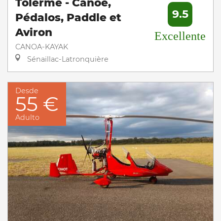
Tolerme - Canoë,
9.5
Pédalos, Paddle et
Aviron
Excellente
CANOA-KAYAK
Sénaillac-Latronquière
Desde
55 €
Adulto