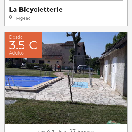
La Bicycletterie
Figeac
Desde
3.5 €
Adulto
4
23