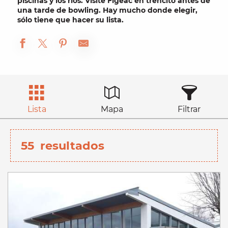
piscinas
y los ríos. Visite Figeac en
trencito
antes de
una tarde de
bowling
. Hay mucho donde elegir,
sólo tiene que hacer su lista.
Lista
Mapa
Filtrar
55
resultados