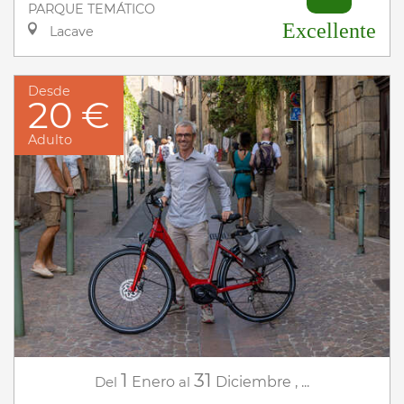
PARQUE TEMÁTICO
Excellente
Lacave
Desde
20 €
Adulto
1
31
Del
Enero
al
Diciembre
,
...