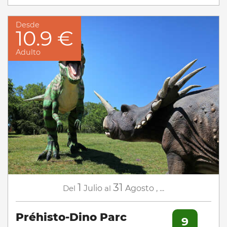
Desde
10.9 €
Adulto
1
31
Del
Julio
al
Agosto
,
...
Préhisto-Dino Parc
9