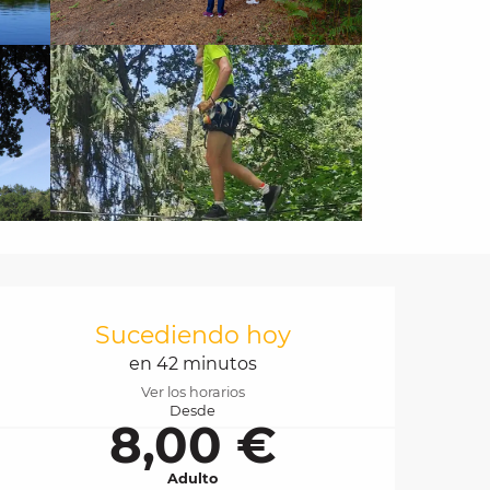
Horarios y datos de 
Sucediendo hoy
en 42 minutos
Ver los horarios
Desde
8,00 €
Adulto