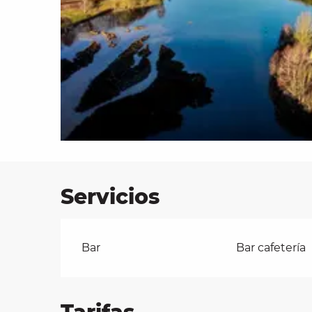
les
ra
 y
Servicios
Bar
Bar cafetería