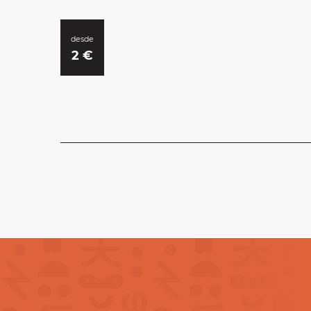
desde
2
€