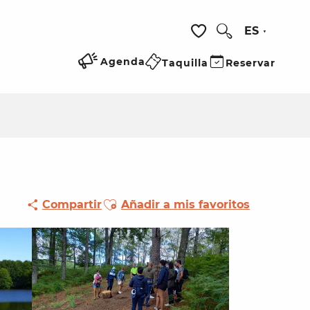
ES
Buscar
Voir les favoris
Agenda
Taquilla
Reservar
Ajouter aux favoris
Compartir
Añadir a mis favoritos