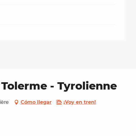
Tolerme - Tyrolienne
ière
Cómo llegar
¡Voy en tren!