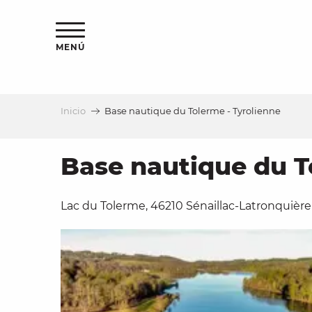
Aller
au
contenu
MENÚ
principal
Inicio
Base nautique du Tolerme - Tyrolienne
a
Base nautique du T
Lac du Tolerme, 46210 Sénaillac-Latronquière