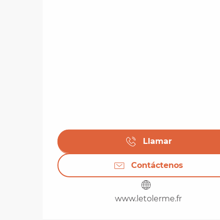
Llamar
Contáctenos
www.letolerme.fr