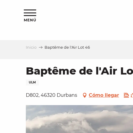
Aller
au
contenu
MENÚ
principal
Inicio
Baptême de l'Air Lot 46
a
Baptême de l'Air Lo
ULM
D802, 46320 Durbans
Cómo llegar