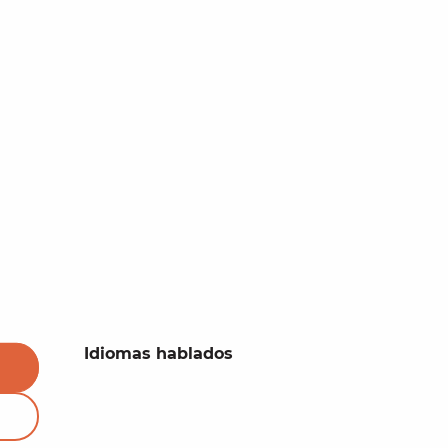
Idiomas hablados
Idiomas hablados