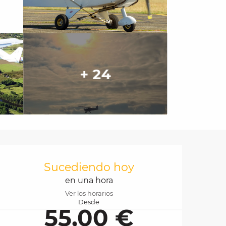
+ 24
Horarios y datos de 
Sucediendo hoy
en una hora
Ver los horarios
Desde
55,00 €