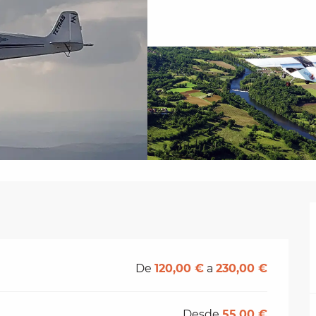
De
120,00 €
a
230,00 €
Desde
55,00 €