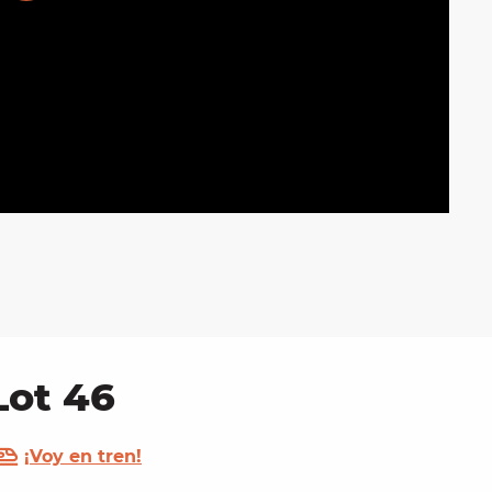
Lot 46
¡Voy en tren!