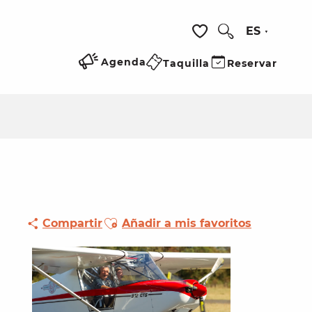
ES
Buscar
Voir les favoris
Agenda
Taquilla
Reservar
Ajouter aux favoris
Compartir
Añadir a mis favoritos