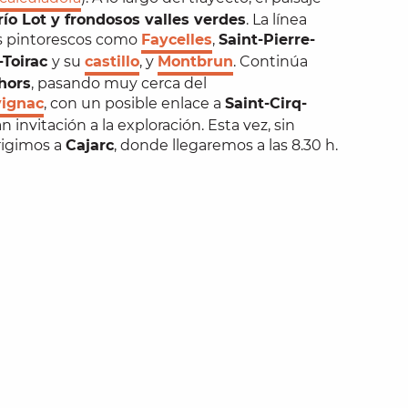
 río Lot y frondosos valles verdes
. La línea
s pintorescos como
Faycelles
,
Saint-Pierre-
-Toirac
y su
castillo
, y
Montbrun
. Continúa
hors
, pasando muy cerca del
vignac
, con un posible enlace a
Saint-Cirq-
n invitación a la exploración. Esta vez, sin
rigimos a
Cajarc
, donde llegaremos a las 8.30 h.