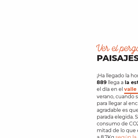
Ver el per
PAISAJE
¡Ha llegado la hor
889
llega a
la es
el día en el
valle
verano, cuando 
para llegar al e
agradable es que 
parada elegida. 
consumo de CO2 
mitad de lo que 
a 8,7Kg
según la 