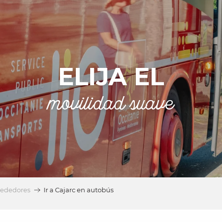
ELIJA EL
movilidad suave
lrededores
Ir a Cajarc en autobús