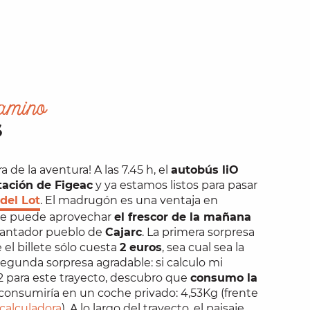
gamino
S
a de la aventura! A las 7.45 h, el
autobús liO
tación de Figeac
y ya estamos listos para pasar
 del Lot
. El madrugón es una ventaja en
se puede aprovechar
el frescor de la mañana
ncantador pueblo de
Cajarc
. La primera sorpresa
el billete sólo cuesta
2 euros
, sea cual sea la
Segunda sorpresa agradable: si calculo mi
para este trayecto, descubro que
consumo la
consumiría en un coche privado: 4,53Kg (frente
calculadora
). A lo largo del trayecto, el paisaje