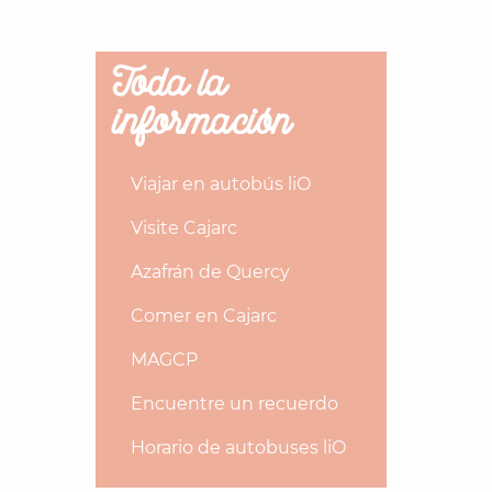
Toda la
información
Viajar en autobús liO
Visite Cajarc
Azafrán de Quercy
Comer en Cajarc
MAGCP
Encuentre un recuerdo
Horario de autobuses liO