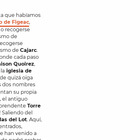
uta que habíamos
o de Figeac
,
 o recogerse
ismo de
recogerse
rismo de
Cajarc
.
donde cada paso
ison Quoirez
,
la
iglesia de
nde quizá oiga
os dos nombres
entan su propia
X, el antiguo
orprendente
Torre
 Saliendo del
llas del Lot
. Aquí,
entrados,
ue han venido a