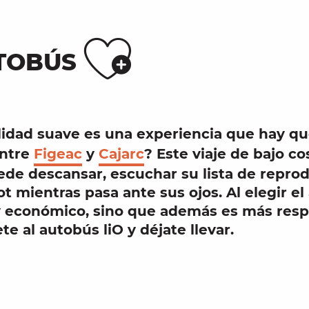
Ajouter
UTOBÚS
lidad suave
es una
experiencia
que hay qu
ntre
Figeac
y
Cajarc
? Este viaje
de bajo co
de descansar, escuchar su lista de repro
ot mientras pasa ante sus ojos. Al elegir el
y
económico
, sino que además es más
resp
te al autobús liO y déjate llevar.