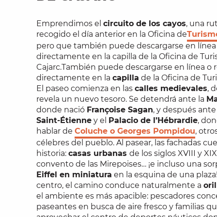
Emprendimos el
circuito de los cayos
, una r
recogido el día anterior en la Oficina de
Turism
pero que también puede descargarse en línea
directamente en la capilla de la Oficina de Tur
Cajarc.También puede descargarse en línea o 
directamente en la
capilla
de la Oficina de Tu
El paseo comienza en las
calles medievales
, 
revela un nuevo tesoro. Se detendrá ante la
Ma
donde nació
Françoise Sagan
, y después ante 
Saint-Étienne
y el
Palacio de l’Hébrardie
, do
hablar de
Coluche o Georges Pompidou
, otr
célebres del pueblo. Al pasear, las fachadas cu
historia:
casas urbanas
de los siglos XVIII y XI
convento de las Mirepoises… ¡e incluso una s
Eiffel en miniatura
en la esquina de una plaza!
centro, el camino conduce naturalmente a
ori
el ambiente es más apacible: pescadores conc
paseantes en busca de aire fresco y familias q