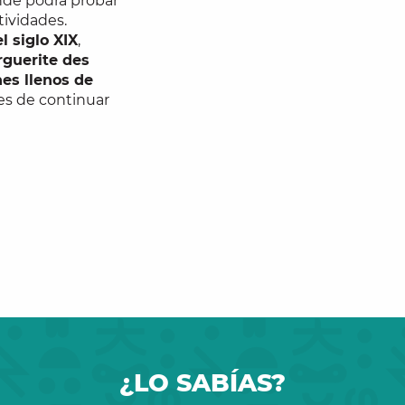
nde podrá probar
tividades.
l siglo XIX
,
rguerite des
nes llenos de
tes de continuar
¿LO SABÍAS?