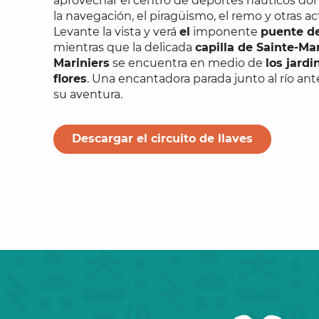
aprovechar el centro de deportes náuticos do
la navegación, el piragüismo, el remo y otras ac
Levante la vista y verá
el
imponente
puente de
mientras que la delicada
capilla de Sainte-Ma
Mariniers
se encuentra en medio de
los jardi
flores
. Una encantadora parada junto al río an
su aventura.
Descargar el circuito de llaves