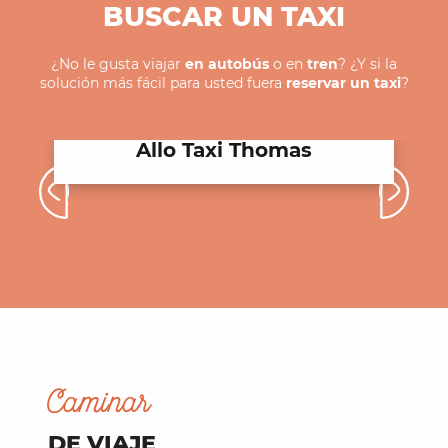
BUSCAR UN TAXI
¿No le gusta viajar
en autobús
o en
tren
? ¿Y si la
solución más fácil para usted fuera
reservar un taxi
?
Allo Taxi Thomas
Caminar
DE VIAJE