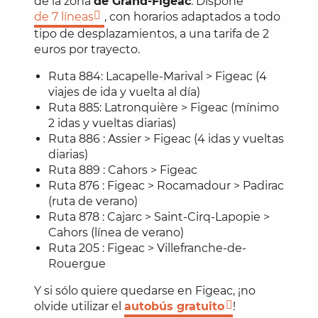
de la zona
de Grand-Figeac
. Dispone
de 7 líneas
, con horarios adaptados a todo
tipo de desplazamientos, a una tarifa de 2
euros por trayecto.
Ruta 884: Lacapelle-Marival > Figeac (4
viajes de ida y vuelta al día)
Ruta 885: Latronquière > Figeac (mínimo
2 idas y vueltas diarias)
Ruta 886 : Assier > Figeac (4 idas y vueltas
diarias)
Ruta 889 : Cahors > Figeac
Ruta 876 : Figeac > Rocamadour > Padirac
(ruta de verano)
Ruta 878 : Cajarc > Saint-Cirq-Lapopie >
Cahors (línea de verano)
Ruta 205 : Figeac > Villefranche-de-
Rouergue
Y si sólo quiere quedarse en Figeac, ¡no
olvide utilizar el
autobús gratuito
!