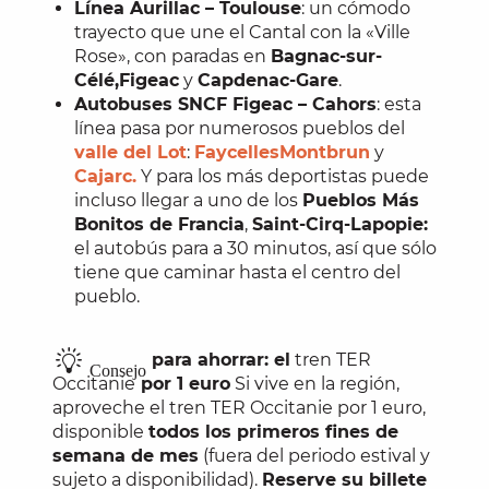
Línea Aurillac – Toulouse
: un cómodo
trayecto que une el Cantal con la «Ville
Rose», con paradas en
Bagnac-sur-
Célé,
Figeac
y
Capdenac-Gare
.
Autobuses SNCF Figeac – Cahors
: esta
línea pasa por numerosos pueblos del
valle del Lot
:
Faycelles
Montbrun
y
Cajarc.
Y para los más deportistas
puede
incluso llegar a uno de los
Pueblos Más
Bonitos de Francia
,
Saint-Cirq-Lapopie:
el autobús para a 30 minutos, así que sólo
tiene que caminar hasta el centro del
pueblo.
para ahorrar: el
tren TER
Consejo
Occitanie
por 1 euro
Si vive en la región,
aproveche el tren TER Occitanie por 1 euro,
disponible
todos los primeros fines de
semana de mes
(fuera del periodo estival y
sujeto a disponibilidad).
Reserve su billete