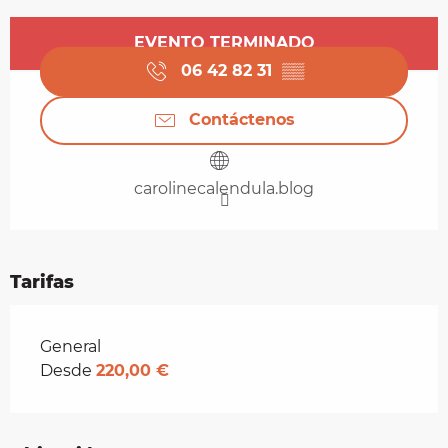
Horarios y datos de contacto
EVENTO TERMINADO
06 42 82 31
▒▒
Contáctenos
carolinecalendula.blog
Tarifas
Tarifas 2026
General
Desde
220,00 €