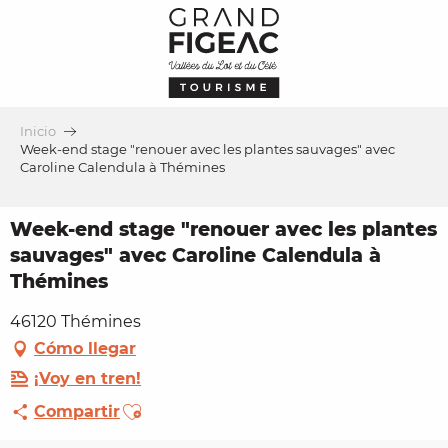
Aller
au
contenu
principal
Inicio
Week-end stage "renouer avec les plantes sauvages" avec
Caroline Calendula à Thémines
Week-end stage "renouer avec les plantes
sauvages" avec Caroline Calendula à
Thémines
46120 Thémines
Cómo llegar
¡Voy en tren!
Ajouter aux favoris
Compartir