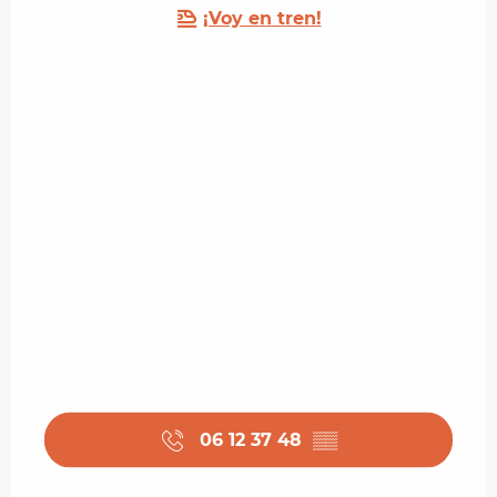
¡Voy en tren!
06 12 37 48
▒▒