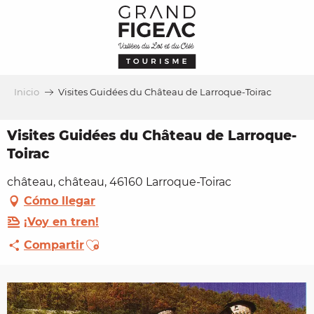
Aller
au
contenu
principal
Inicio
Visites Guidées du Château de Larroque-Toirac
Visites Guidées du Château de Larroque-
Toirac
château, château, 46160 Larroque-Toirac
Cómo llegar
¡Voy en tren!
Ajouter aux favoris
Compartir