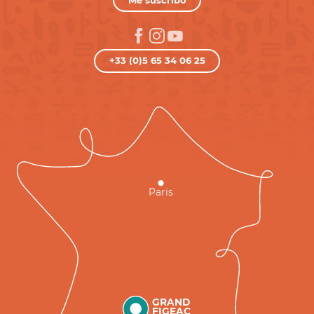
+33 (0)5 65 34 06 25
Paris
GRAND
FIGEAC