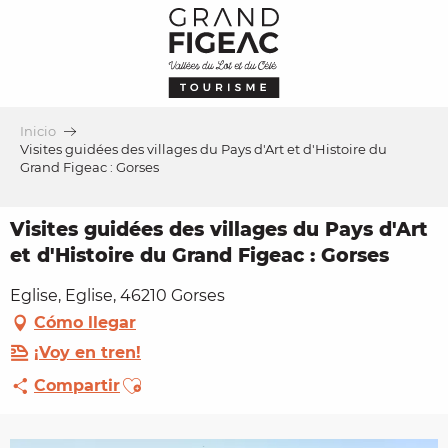
Aller
au
contenu
principal
Inicio
Visites guidées des villages du Pays d'Art et d'Histoire du
Grand Figeac : Gorses
Visites guidées des villages du Pays d'Art
et d'Histoire du Grand Figeac : Gorses
Eglise, Eglise, 46210 Gorses
Cómo llegar
¡Voy en tren!
Ajouter aux favoris
Compartir