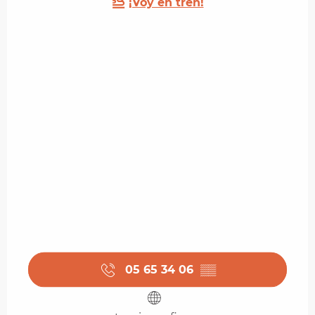
¡Voy en tren!
05 65 34 06
▒▒