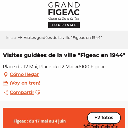
Aller
au
contenu
principal
Inicio
Visites guidées de la ville "Figeac en 1944"
Visites guidées de la ville "Figeac en 1944"
Place du 12 Mai, Place du 12 Mai, 46100 Figeac
Cómo llegar
¡Voy en tren!
Ajouter aux favoris
Compartir
+2 fotos