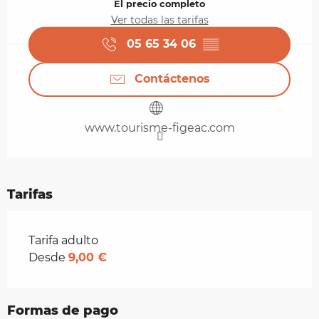
El precio completo
Ver todas las tarifas
05 65 34 06
▒▒
Contáctenos
www.tourisme-figeac.com
Tarifas
Tarifas 2026
Tarifa adulto
Desde
9,00 €
Formas de pago