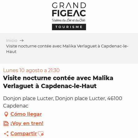
Aller
au
contenu
principal
Inicio
Visite nocturne contée avec Malika Verlaguet à Capdenac-le-
Haut
Lunes 10 agosto a 21:30
Visite nocturne contée avec Malika
Verlaguet à Capdenac-le-Haut
Donjon place Lucter, Donjon place Lucter, 46100
Capdenac
Cómo llegar
¡Voy en tren!
Ajouter aux favoris
Compartir