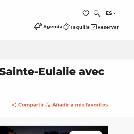
ES
Buscar
Voir les favoris
Agenda
Taquilla
Reservar
Sainte-Eulalie avec
Ajouter aux favoris
Compartir
Añadir a mis favoritos