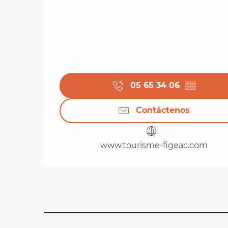
05 65 34 06
▒▒
Contáctenos
www.tourisme-figeac.com