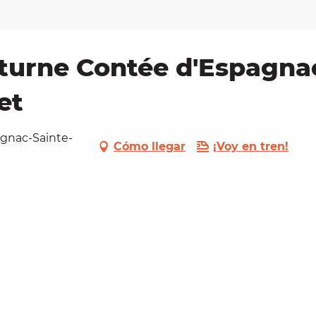
turne Contée d'Espagnac
et
pagnac-Sainte-
Cómo llegar
¡Voy en tren!