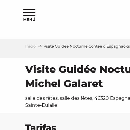
Aller
au
contenu
MENÚ
principal
Inicio
Visite Guidée Nocturne Contée d'Espagnac-Sa
a
Visite Guidée Noct
Michel Galaret
salle des fêtes, salle des fêtes, 46320 Espagn
Sainte-Eulalie
Tarifas