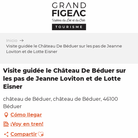
Aller
au
contenu
principal
Inicio
Visite guidée le Château De Béduer sur les pas de Jeanne
Loviton et de Lotte Eisner
Visite guidée le Château De Béduer sur
les pas de Jeanne Loviton et de Lotte
Eisner
château de Béduer, château de Béduer, 46100
Béduer
Cómo llegar
¡Voy en tren!
Ajouter aux favoris
Compartir