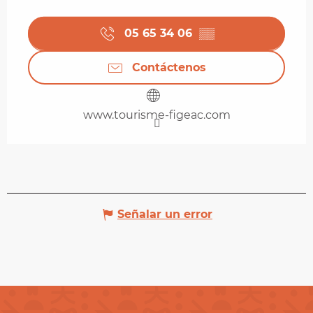
05 65 34 06
▒▒
Contáctenos
www.tourisme-figeac.com
Señalar un error