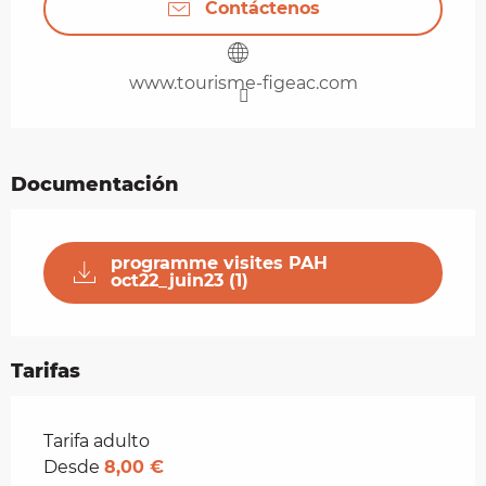
Contáctenos
www.tourisme-figeac.com
Documentación
programme visites PAH
oct22_juin23 (1)
Tarifas
Tarifas 2026
Tarifa adulto
Desde
8,00 €