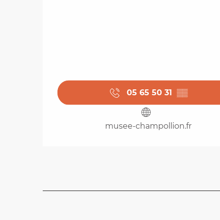
05 65 50 31
▒▒
musee-champollion.fr