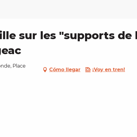
lle sur les "supports de 
geac
nde, Place
Cómo llegar
¡Voy en tren!