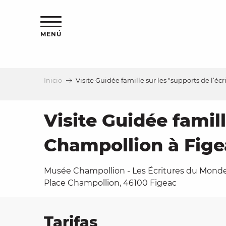
Aller
au
contenu
MENÚ
principal
Inicio
Visite Guidée famille sur les "supports de l’é
a
Visite Guidée famil
Champollion à Fige
Musée Champollion - Les Écritures du Monde
Place Champollion, 46100 Figeac
Tarifas