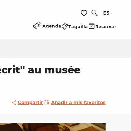
ES
Buscar
Voir les favoris
Agenda
Taquilla
Reservar
’écrit" au musée
Ajouter aux favoris
Compartir
Añadir a mis favoritos