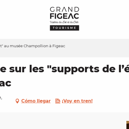
crit" au musée Champollion à Figeac
le sur les "supports de l
ac
,
Cómo llegar
¡Voy en tren!