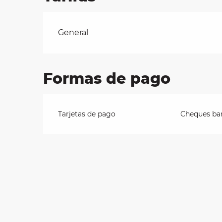
les
Tarifas 2026
General
ra
 y
Formas de pago
Tarjetas de pago
Cheques ban