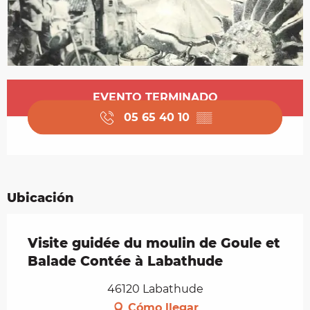
Horarios y datos de contacto
EVENTO TERMINADO
05 65 40 10
▒▒
Ubicación
Visite guidée du moulin de Goule et
Balade Contée à Labathude
46120 Labathude
Cómo llegar