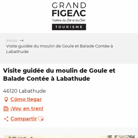
Aller
au
contenu
principal
Inicio
Visite guidée du moulin de Goule et Balade Contée à
Labathude
Visite guidée du moulin de Goule et
Balade Contée à Labathude
46120 Labathude
Cómo llegar
¡Voy en tren!
Ajouter aux favoris
Compartir