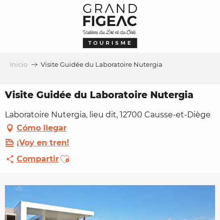
Aller
au
contenu
principal
Inicio
Visite Guidée du Laboratoire Nutergia
Visite Guidée du Laboratoire Nutergia
Laboratoire Nutergia, lieu dit, 12700 Causse-et-Diège
Cómo llegar
¡Voy en tren!
Ajouter aux favoris
Compartir