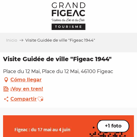
Aller
au
contenu
principal
Inicio
Visite Guidée de ville "Figeac 1944"
Visite Guidée de ville "Figeac 1944"
Place du 12 Mai, Place du 12 Mai, 46100 Figeac
Cómo llegar
¡Voy en tren!
Ajouter aux favoris
Compartir
+1 foto