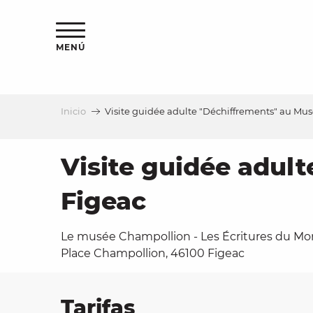
Aller
au
contenu
MENÚ
principal
Inicio
Visite guidée adulte "Déchiffrements" au Mu
a
Visite guidée adul
Figeac
Le musée Champollion - Les Écritures du Mo
Place Champollion, 46100 Figeac
Tarifas