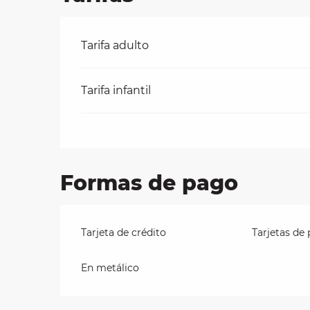
les
Tarifas 2026
Tarifa adulto
ra
 y
Tarifa infantil
Formas de pago
Tarjeta de crédito
Tarjetas de
En metálico