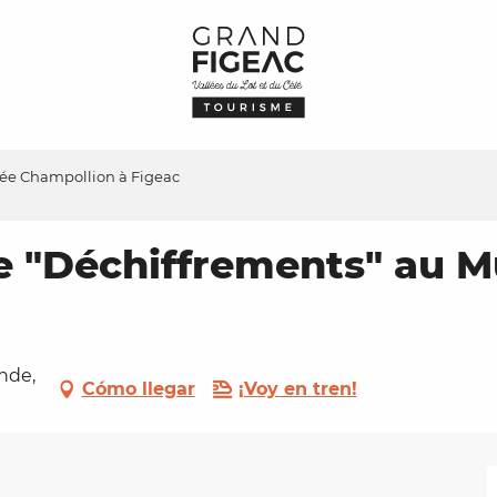
sée Champollion à Figeac
te "Déchiffrements" au 
nde,
Cómo llegar
¡Voy en tren!