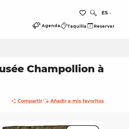
ES
Buscar
Voir les favoris
Agenda
Taquilla
Reservar
Musée Champollion à
Ajouter aux favoris
Compartir
Añadir a mis favoritos