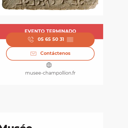
Horarios y datos de 
EVENTO TERMINADO
05 65 50 31
▒▒
Contáctenos
musee-champollion.fr