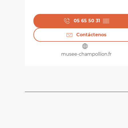
05 65 50 31
▒▒
Contáctenos
musee-champollion.fr