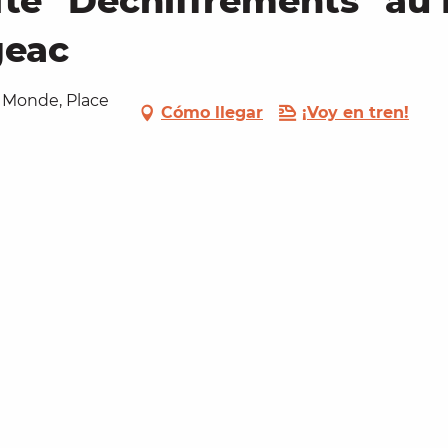
lte "Déchiffrements" au
geac
 Monde, Place
Cómo llegar
¡Voy en tren!