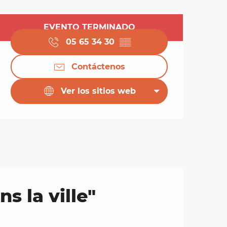
Horarios y datos de 
EVENTO TERMINADO
05 65 34 30
▒▒
Contáctenos
Ver los sitios web
s la ville"