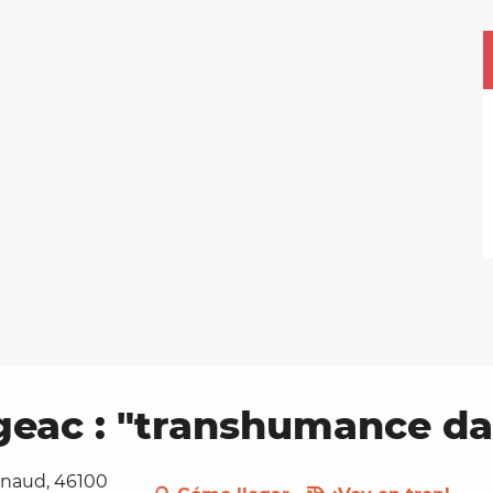
geac : "transhumance dan
Renaud, 46100