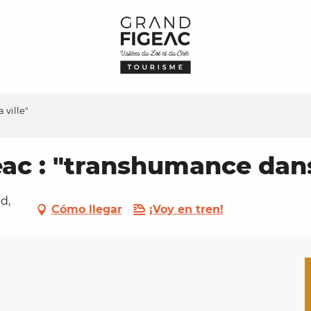
 ville"
eac : "transhumance dans 
d,
Cómo llegar
¡Voy en tren!