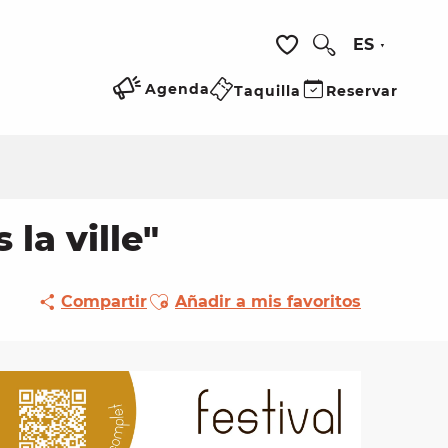
ES
Buscar
Voir les favoris
Agenda
Taquilla
Reservar
la ville"
Ajouter aux favoris
Compartir
Añadir a mis favoritos