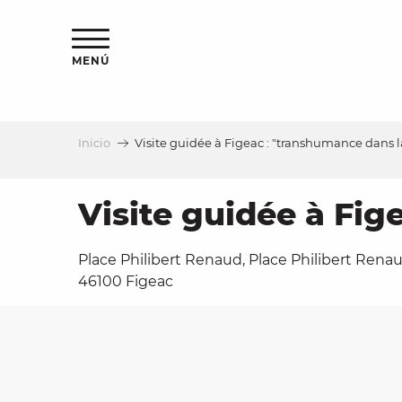
Aller
au
contenu
MENÚ
principal
Inicio
Visite guidée à Figeac : "transhumance dans la
a
Visite guidée à Fig
Place Philibert Renaud, Place Philibert Renau
46100 Figeac