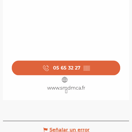
05 65 32 27
▒▒
www.smdmca.fr
Señalar un error