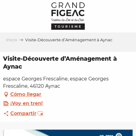
Aller
au
contenu
principal
Inicio
Visite-Découverte d’Aménagement à Aynac
Visite-Découverte d’Aménagement à
Aynac
espace Georges Frescaline, espace Georges
Frescaline, 46120 Aynac
Cómo llegar
¡Voy en tren!
Ajouter aux favoris
Compartir