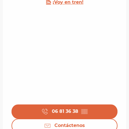
¡Voy en tren!
06 81 36 38
▒▒
Contáctenos