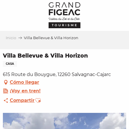
Aller
au
contenu
principal
Inicio
Villa Bellevue & Villa Horizon
Villa Bellevue & Villa Horizon
CASA
615 Route du Bouygue, 12260 Salvagnac-Cajarc
Cómo llegar
¡Voy en tren!
Ajouter aux favoris
Compartir