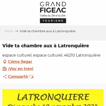
Aller
au
contenu
principal
Inicio
Vide ta chambre aux à Latronquière
Vide ta chambre aux à Latronquière
espace culturel, espace culturel, 46210 Latronquière
Cómo llegar
¡Voy en tren!
Ajouter aux favoris
Compartir