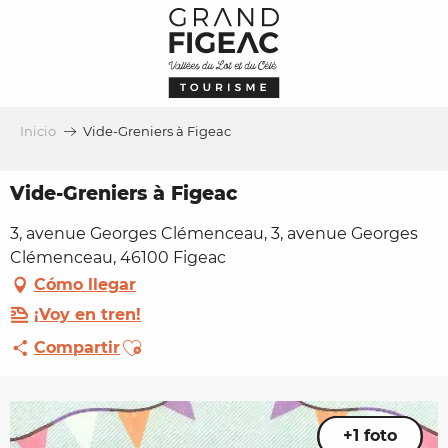
Aller
au
contenu
principal
Inicio
Vide-Greniers à Figeac
Vide-Greniers à Figeac
3, avenue Georges Clémenceau, 3, avenue Georges
Clémenceau, 46100 Figeac
Cómo llegar
¡Voy en tren!
Ajouter aux favoris
Compartir
+1 foto