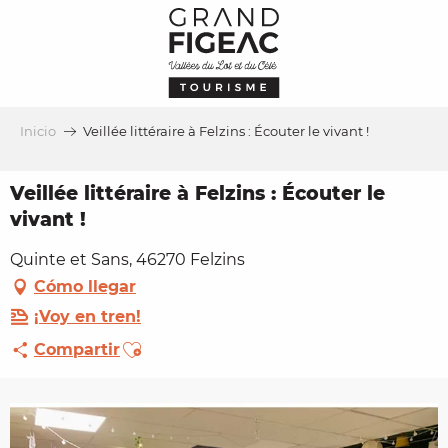
Aller
au
contenu
principal
Inicio
Veillée littéraire à Felzins : Écouter le vivant !
Veillée littéraire à Felzins : Écouter le
vivant !
Quinte et Sans, 46270 Felzins
Cómo llegar
¡Voy en tren!
Ajouter aux favoris
Compartir