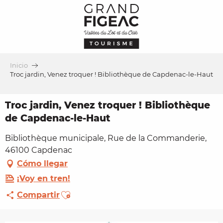
Aller
au
contenu
principal
Inicio
Troc jardin, Venez troquer ! Bibliothèque de Capdenac-le-Haut
Troc jardin, Venez troquer ! Bibliothèque
de Capdenac-le-Haut
Bibliothèque municipale, Rue de la Commanderie,
46100 Capdenac
Cómo llegar
¡Voy en tren!
Ajouter aux favoris
Compartir