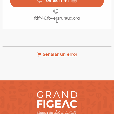
05 65 11 44
▒▒
fdfr46.foyersruraux.org
Señalar un error