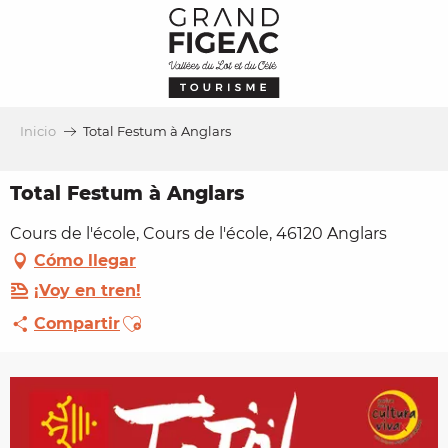
Aller
au
contenu
principal
Inicio
Total Festum à Anglars
Total Festum à Anglars
Cours de l'école, Cours de l'école, 46120 Anglars
Cómo llegar
¡Voy en tren!
Ajouter aux favoris
Compartir