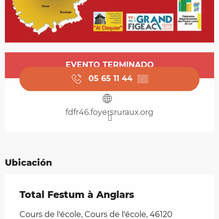
Horarios y datos de contacto
EVENTO TERMINADO
05 65 11 44
▒▒
fdfr46.foyersruraux.org
Ubicación
Total Festum à Anglars
Cours de l'école, Cours de l'école, 46120