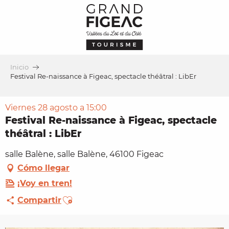
Aller
au
contenu
principal
Inicio
Festival Re-naissance à Figeac, spectacle théâtral : LibEr
Viernes 28 agosto a 15:00
Festival Re-naissance à Figeac, spectacle
théâtral : LibEr
salle Balène, salle Balène, 46100 Figeac
Cómo llegar
¡Voy en tren!
Ajouter aux favoris
Compartir