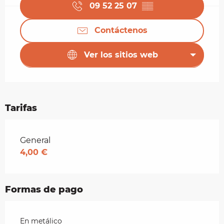
09 52 25 07
▒▒
Contáctenos
Ver los sitios web
Tarifas
Tarifas 2026
General
4,00 €
Formas de pago
En metálico